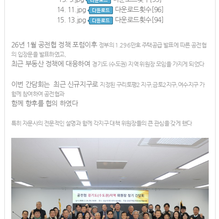
14.
11.jpg
다운로드횟수[96]
15.
13.jpg
다운로드횟수[94]
26년 1월 공전협 정책 포럼이후
정부의 1.29 6만호 주택공급 발표에 따른
공전협
의 입장문을 발표하였고,
최근 부동산 정책에 대응하여
경기도 (수도권) 지역 위원장
모임을 가지게 되었다
이번 간담회는 최근 신규지구로
지정된 구리토평2 지구,금토2지구,여수지구 가
함께 참여하여 공전협과
함께 향후를 협의 하였다
특히 자문사의 전문적인 설명과
함께 각지구 대책 위원장들의
큰 관심을 갖게 했다