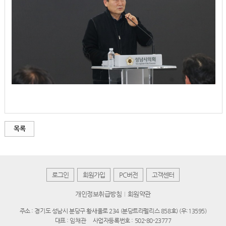
목록
로그인
회원가입
PC버전
고객센터
개인정보취급방침
회원약관
주소 : 경기도 성남시 분당구 황새울로 234 (분당트라펠리스 858호) (우:13595)
대표 : 임채관
사업자등록번호 : 502-80-23777