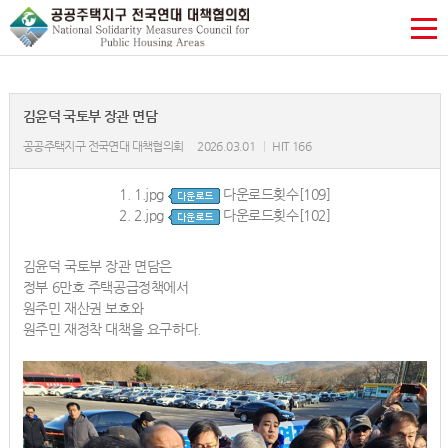
김윤덕 국토부 장관 면담
공공주택지구 전국연대 대책협의회
2026.03.01
|
HIT 166
1.
1.jpg
다운로드횟수[109]
2.
2.jpg
다운로드횟수[102]
김윤덕 국토부 장관 면담은
정부 6만호 주택공급정책에서
원주민 재산권 보호와
원주민 재정착 대책을 요구하다.