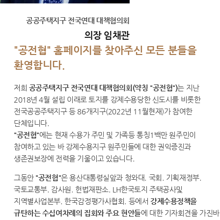
공공주택지구 전국연대 대책협의회
의장 임채관
"공전협" 홈페이지를 찾아주신 모든 분들을
환영합니다.
저희
공공주택지구 전국연대 대책협의회(약칭 "공전협")
는 지난
2018년 4월 설립 이래로 토지를 강제수용당한 신도시를 비롯한
전국공공주택지구 등 86개지구(2022년 11월현재)가 참여한
단체입니다.
"공전협"
에는 현재 수용가 주민 및 가족등 통칭1백만 원주민이
참여하고 있는 바 강제수용지구 원주민들에 대한 권익증진과
생존권보장에 전력을 기울이고 있습니다.
그동안
"공전협"
은 용산대통령실앞과 청와대. 국회. 기획재정부.
국토교통부. 감사원. 헌법재판소. LH한국토지 주택공사및
지역별사업본부. 한국감정평가사협회. 등에서
강제수용정책을
규탄하는 수십여차례의 집회와 주요 현안들
에 대한 기자회견을 가진바