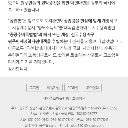
있으며
원주민들의 권익증진을 위한 대안마련
을 정부와 국회에
촉구하고있습니다.
"공전협"
은 앞으로도
토지관련보상법령을 현실에 맞게 개정
하고
토지강제수용시 "양도소득세"를 대폭감면하며 토지수용악법인
"공공주택특별법"의 폐지 또는 개정
.
전국수용지구
원주민재정착지원대책을 수립
하는데 전력을 기울여 나갈것입니다.
아무쪼록 "공전협"홈페이지가 정부와 국회. 사업시행자. 수용가
주민들과의 소통창구로서 또 합의를 토출하는 창구로서 그소임을
다하게 되기를 기대합니다.
감사합니다.
로그인
회원가입
PC버전
고객센터
개인정보취급방침
회원약관
주소 : 경기도 성남시 분당구 황새울로 234 (분당트라펠리스 858호) (우:13595)
대표 : 임채관
사업자등록번호 : 502-80-23777
전화 : 031-702-4942, 031-8017-7840
팩스 : 031-8017-7841
홈페이지 : 공전협.com
Email : jdlee8501@naver.com