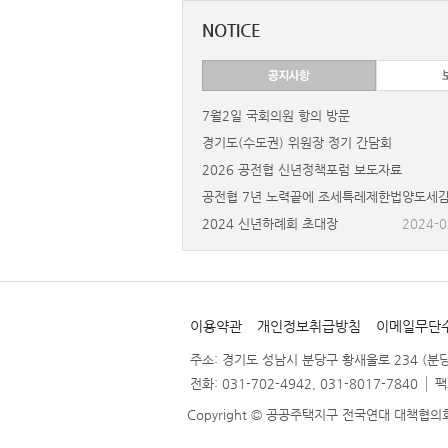
NOTICE
공전협 경기도 (수도권..
2026 
7월2일 국회의원 항의 방문
경기도(수도권) 위원장 정기 간담회
2026 공전협 신년정책포럼 보도자료
공전협 7년 노력끝에 조세특레제한법양도세감
2024 신년하례회 초대장
2024-0
이용약관
개인정보취급방침
이메일무단
주소: 경기도 성남시 분당구 황새울로 234 (분당트
전화: 031-702-4942, 031-8017-7840
팩
Copyright © 공공주택지구 전국연대 대책협의회. All