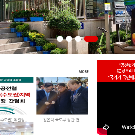
"공전협기
(분당오리
MORE
"국가가 국민에
수도권) 위원장..
김윤덕 국토부 장관 면..