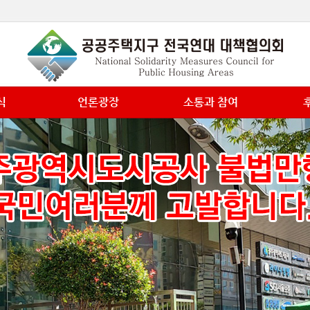
식
언론광장
소통과 참여