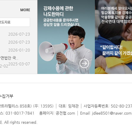
MORE
공전협 신년정책포..
2026-07-23
2026-07-23
2026-01-20
면법안 국..
2025-03-07
2-02
수집거부
라펠리스 858호) (우: 13595)
대표: 임채관
사업자등록번호: 502-80-23
스: 031-8017-7841
홈페이지: 공전협.com
Email: jdlee8501@naver.com
 rights reserved.